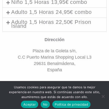
Niño 1,5 Horas 13,95€ combo
Adulto 1,5 Horas 24,95€ combo
Adulto 1,5 Horas 22,50€ Prison
Island
Dirección
Plaza de la Goleta s/n,
C.C Puerto Marina Shopping Local L3
29631 Benalmádena,
España
Usamos cookies para asegurar que te damos la mejor
experiencia en nuestra web. Si continúas usando este sitio,
QUIERO RESERVAR
asumiremos que estás de acuerdo con ello.
Aceptar
No
Política de privacidad