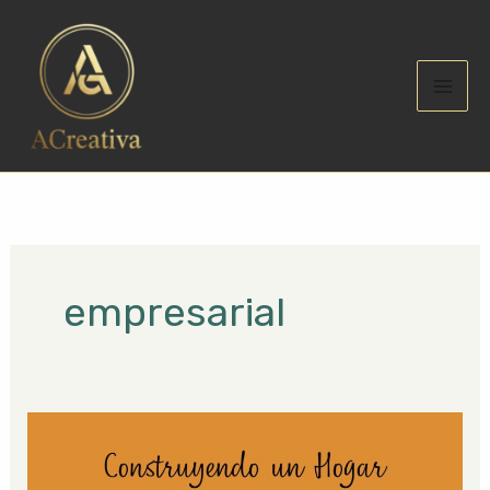
Ir
al
contenido
empresarial
Construyendo
un