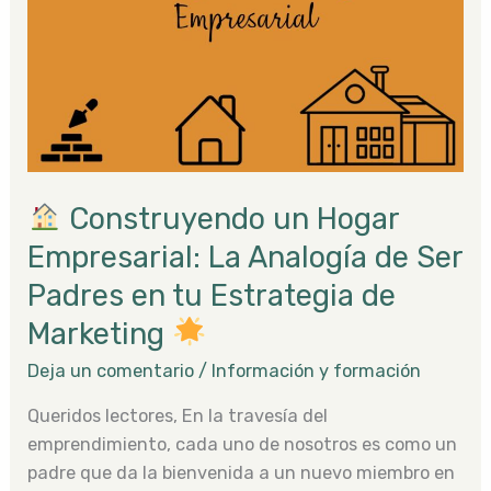
Hogar
Empresarial:
La
Analogía
de
Ser
Padres
Construyendo un Hogar
en
tu
Empresarial: La Analogía de Ser
Estrategia
Padres en tu Estrategia de
de
Marketing
Marketing
Deja un comentario
/
Información y formación
Queridos lectores, En la travesía del
emprendimiento, cada uno de nosotros es como un
padre que da la bienvenida a un nuevo miembro en