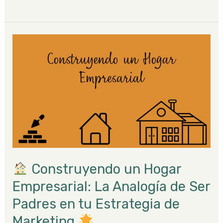
Construyendo
un
Hogar
Empresarial:
La
Analogía
de
Ser
Padres
Construyendo un Hogar
en
tu
Empresarial: La Analogía de Ser
Estrategia
Padres en tu Estrategia de
de
Marketing
Marketing