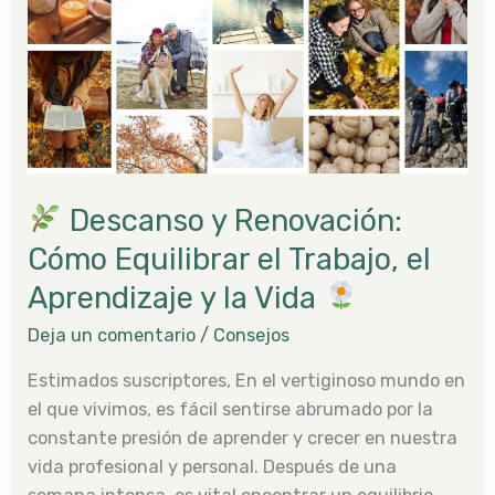
Renovación:
Cómo
Equilibrar
el
Trabajo,
el
Aprendizaje
Descanso y Renovación:
y
la
Cómo Equilibrar el Trabajo, el
Vida
Aprendizaje y la Vida
Deja un comentario
/
Consejos
Estimados suscriptores, En el vertiginoso mundo en
el que vivimos, es fácil sentirse abrumado por la
constante presión de aprender y crecer en nuestra
vida profesional y personal. Después de una