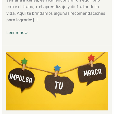
semana intensa, es vital encontrar un equilibrio
entre el trabajo, el aprendizaje y disfrutar de la
vida. Aquí te brindamos algunas recomendaciones
para lograrlo: […]
Leer más »
Potenciando
tu
Marca:
Recomendaciones
Clave
de
Marketing
para