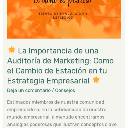
una
Auditoría
de
Marketing:
Como
el
La Importancia de una
Cambio
de
Auditoría de Marketing: Como
Estación
el Cambio de Estación en tu
en
Estrategia Empresarial
tu
Estrategia
Deja un comentario
/
Consejos
Empresarial
Estimados miembros de nuestra comunidad
emprendedora, En la cotidianidad de nuestro
mundo empresarial, a menudo encontramos
analogías poderosas que ilustran conceptos clave.