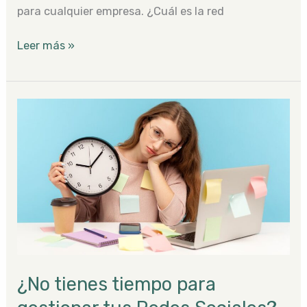
para cualquier empresa. ¿Cuál es la red
Leer más »
¿No
tienes
tiempo
para
gestionar
tus
Redes
Sociales?
¿No tienes tiempo para