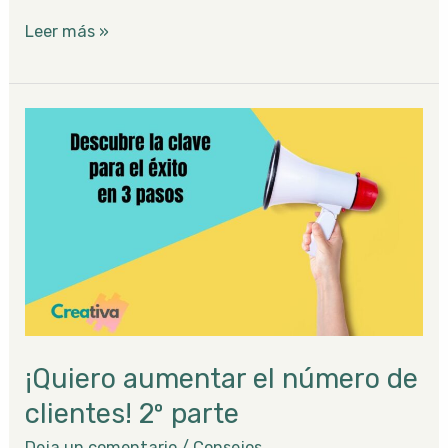
Leer más »
¡Quiero
aumentar
el
número
de
clientes!
2º
parte
¡Quiero aumentar el número de
clientes! 2º parte
Deja un comentario
/
Consejos