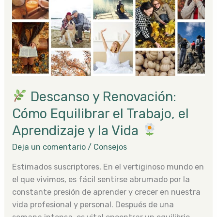
Renovación:
Cómo
Equilibrar
el
Trabajo,
el
Aprendizaje
Descanso y Renovación:
y
la
Cómo Equilibrar el Trabajo, el
Vida
Aprendizaje y la Vida
Deja un comentario
/
Consejos
Estimados suscriptores, En el vertiginoso mundo en
el que vivimos, es fácil sentirse abrumado por la
constante presión de aprender y crecer en nuestra
vida profesional y personal. Después de una